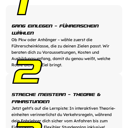
1
GANG EINLEGEN - FÜHRERSCHEIN 
WÄHLEN
Ob Pkw oder Anhänger – wähle zuerst die 
Führerschein­klasse, die zu deinen Zielen passt. Wir 
beraten dich zu Voraussetzungen, Kosten und 
2
Ausbildungs­umfang, damit du genau weißt, welche 
Route dich ans Ziel bringt.
STRECKE MEISTERN - THEORIE & 
FAHRSTUNDEN
Jetzt geht’s auf die Lernpiste: In interaktiven Theorie­
einheiten verinnerlichst du Verkehrs­regeln, während 
dein Fahrlehrer dich sicher vom Anfahren bis zum 
Einparken führt. Flexibler Stunden­plan inklusive!