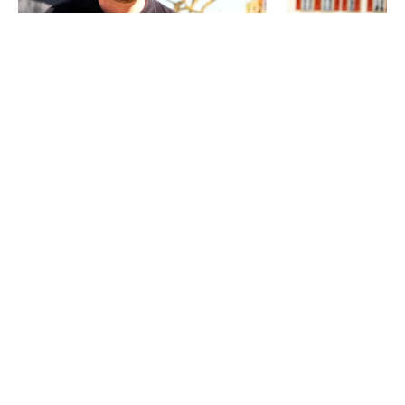
BEI UNS SITZT DU RICHTIG – 
AM STEUER.
Seit vielen Jahren sind wir deine verlässliche Fahrschule 
hier in Kirn und begleiten Fahranfänger erfolgreich auf 
ihrem Weg zum Führerschein. Wir verstehen, dass der 
Schritt zur Fahrerlaubnis ein wichtiger ist. Deshalb legen wir 
größten Wert darauf, dich mit viel Einfühlungsvermögen 
und der nötigen Geduld optimal auf die theoretische sowie 
die praktische Prüfung vorzubereiten. Unser erfahrenes 