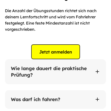
Die Anzahl der Übungsstunden richtet sich nach 
deinem Lernfortschritt und wird vom Fahrlehrer 
festgelegt. Eine feste Mindestanzahl ist nicht 
vorgeschrieben.
Jetzt anmelden
Rund 55 Minuten, inklusive Anhänger-
Wie lange dauert die praktische 
Manöver, technischen Kontrollen und 
Prüfung?
Straßenfahrt.
PKW + Anhänger bis 3,5 t → Zugkombination 
max. 7 t (3,5 t Pkw + 3,5 t Anhänger). Ideal für 
Wohnwagen, Pferde-, Transport- oder andere 
Was darf ich fahren?
schwere Anhänger.