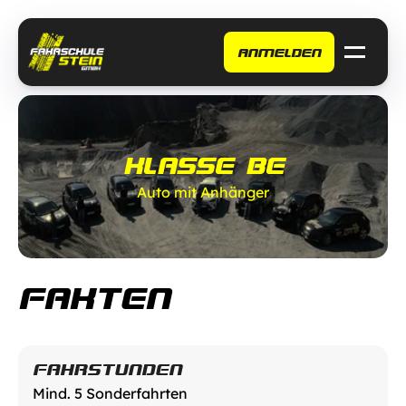
ANMELDEN
Home
Fahrzeuge
Klassen
KLASSE BE
Auto mit Anhänger
Weitere Angebote
FAKTEN
FAHRSTUNDEN
Mind. 5 Sonderfahrten