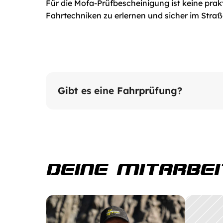
Für die Mofa-Prüfbescheinigung ist keine prak
Fahrtechniken zu erlernen und sicher im Stra
Nur Theorieprüfung: 20 Fragen, max. 7 Fehl
Gibt es eine Fahrprüfung?
praktische Prüfung.
DEINE MITARBE