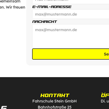
 Gemeinsam 
n. Wir freuen 
E-MAIL-ADRESSE
NACHRICHT
Se
KONTAKT
ÖF
Fahrschule Stein GmbH
Di. 
Bahnhofstraße 25