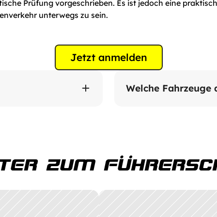
tische Prüfung vorgeschrieben. Es ist jedoch eine praktis
ßenverkehr unterwegs zu sein.
Jetzt anmelden
erpunkte. Keine 
Motorisierte Zweiräder b
Welche Fahrzeuge d
einschließlich L1e-B, L2e
ITER ZUM FÜHRERSCH