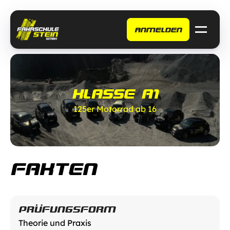
ANMELDEN
Home
Fahrzeuge
Klassen
KLASSE A1
125er Motorrad ab 16
Weitere Angebote
FAKTEN
PRÜFUNGSFORM
Theorie und Praxis